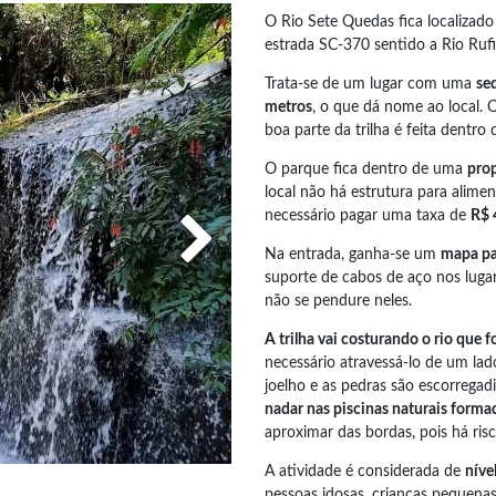
O Rio Sete Quedas fica localizad
estrada SC-370 sentido a Rio Rufi
Trata-se de um lugar com uma
se
metros
, o que dá nome ao local. 
boa parte da trilha é feita dentro 
O parque fica dentro de uma
prop
local não há estrutura para alime
necessário pagar uma taxa de
R$ 
Na entrada, ganha-se um
mapa pa
suporte de cabos de aço nos lugar
não se pendure neles.
A trilha vai costurando o rio que 
necessário atravessá-lo de um la
joelho e as pedras são escorregad
nadar nas piscinas naturais forma
aproximar das bordas, pois há ris
A atividade é considerada de
níve
pessoas idosas, crianças pequena