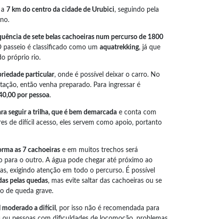
o a
7 km do centro da cidade de Urubici
, seguindo pela
no.
quência de sete belas cachoeiras num percurso de 1800
O passeio é classificado como um
aquatrekking
, já que
do próprio rio.
riedade particular
, onde é possível deixar o carro. No
ntação, então venha preparado. Para ingressar é
40,00 por pessoa
.
ra seguir a trilha, que é bem demarcada
e conta com
es de difícil acesso, eles servem como apoio, portanto
forma as 7 cachoeiras
e em muitos trechos será
do para o outro. A água pode chegar até próximo ao
ias, exigindo atenção em todo o percurso. É possível
das pelas quedas
, mas evite saltar das cachoeiras ou se
co de queda grave.
l moderado a difícil
, por isso não é recomendada para
s ou pessoas com dificuldades de locomoção, problemas