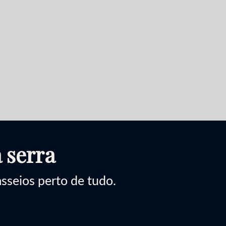
 serra
seios perto de tudo.