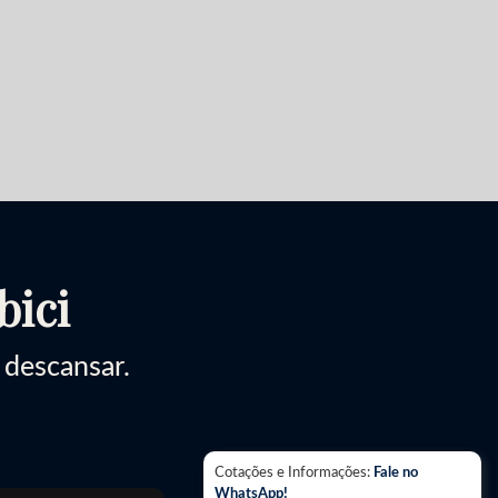
bici
 descansar.
Cotações e Informações:
Fale no
WhatsApp!